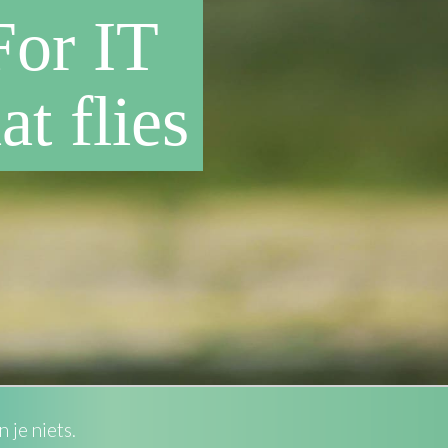
For IT
at flies
 je niets.