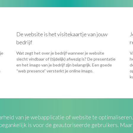
De website is het visitekaartje van jouw
J
bedrijf
r
je
Wat zegt het over je bedrijf wanneer je website
V
slecht vindbaar of (tijdelijk) afwezig is? De presentatie
h
en het imago van je bedrijf zijn belangrijk. Een goede
d
s
“web presence” versterkt je online imago.
o
k
aarheid van je webapplicatie of website te optimalisere
oegankelijk is voor de geautoriseerde gebruikers. Maa