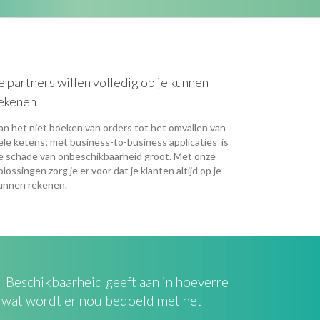
e partners willen volledig op je kunnen
ekenen
an het niet boeken van orders tot het omvallen van
ele ketens; met business-to-business applicaties is
e schade van onbeschikbaarheid groot. Met onze
plossingen zorg je er voor dat je klanten altijd op je
unnen rekenen.
n. Beschikbaarheid geeft aan in hoeverre
r wat wordt er nou bedoeld met het