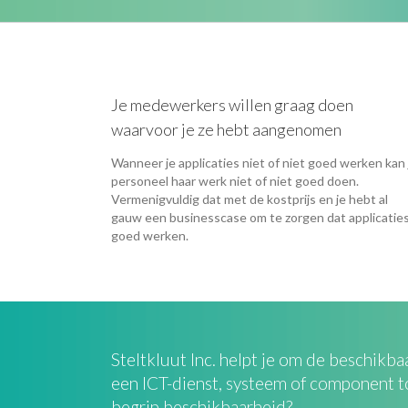
Je medewerkers willen graag doen
waarvoor je ze hebt aangenomen
Wanneer je applicaties niet of niet goed werken kan 
personeel haar werk niet of niet goed doen.
Vermenigvuldig dat met de kostprijs en je hebt al
gauw een businesscase om te zorgen dat applicatie
goed werken.
Steltkluut Inc. helpt je om de beschikb
een ICT-dienst, systeem of component t
begrip beschikbaarheid?